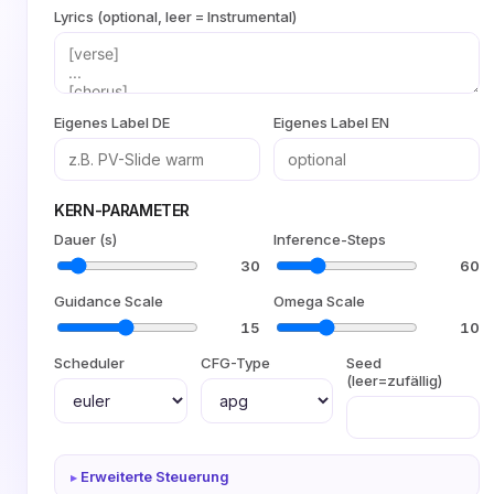
Lyrics (optional, leer = Instrumental)
Eigenes Label DE
Eigenes Label EN
KERN-PARAMETER
Dauer (s)
Inference-Steps
30
60
Guidance Scale
Omega Scale
15
10
Scheduler
CFG-Type
Seed
(leer=zufällig)
Erweiterte Steuerung