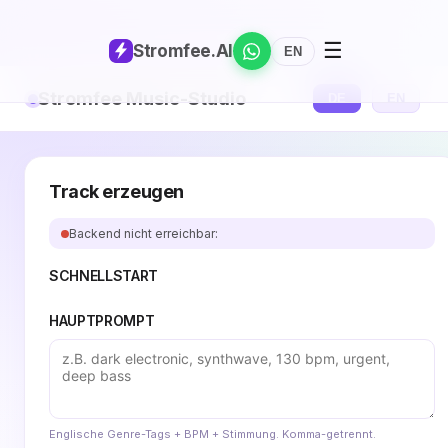
☰
Stromfee
.AI
EN
Stromfee Music-Studio
DE
EN
Track erzeugen
Backend nicht erreichbar:
SCHNELLSTART
HAUPTPROMPT
Englische Genre-Tags + BPM + Stimmung. Komma-getrennt.