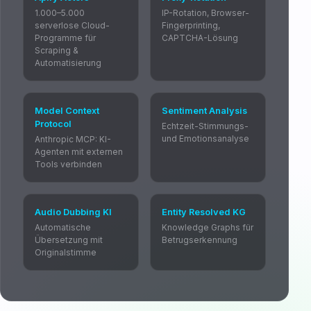
1.000–5.000
IP-Rotation, Browser-
serverlose Cloud-
Fingerprinting,
Programme für
CAPTCHA-Lösung
Scraping &
Automatisierung
Model Context
Sentiment Analysis
Protocol
Echtzeit-Stimmungs-
und Emotionsanalyse
Anthropic MCP: KI-
Agenten mit externen
Tools verbinden
Audio Dubbing KI
Entity Resolved KG
Automatische
Knowledge Graphs für
Übersetzung mit
Betrugserkennung
Originalstimme