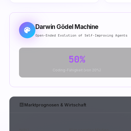
Darwin Gödel Machine
Open-Ended Evolution of Self-Improving Agents
50%
Coding-Fähigkeit (von 20%)
Marktprognosen & Wirtschaft
KI in sozialen Medien
MARKT