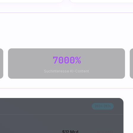
7000%
Suchinteresse KI-Content
2024–2034
$12 Mrd.
bis 2031