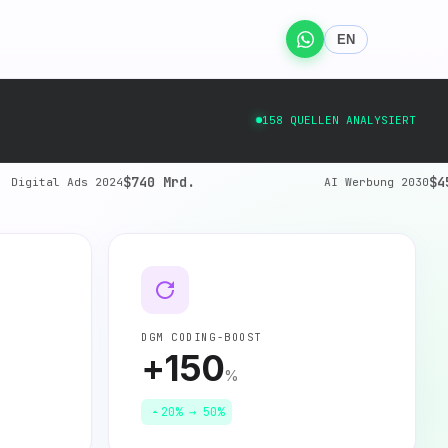
EN
158 QUELLEN ANALYSIERT
$740 Mrd.
$45+
Digital Ads 2024
AI Werbung 2030
DGM CODING-BOOST
+150
%
20% → 50%