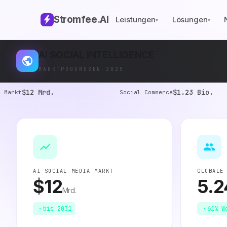
Stromfee
.AI
Leistungen
Lösungen
▾
▾
AI SOCIAL INTELLIGENCE
MARKTPROGNOSEN 2025
$12 Mrd.
$1.23 Bio.
arkt
Social Commerce
AI SOCIAL MEDIA MARKT
GLOBALE
$12
5.2
Mrd.
bis 2031
61% W