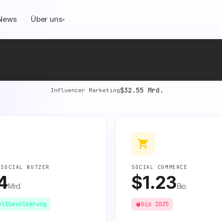
News
Über uns
▾
$32.55 Mrd.
Influencer Marketing
 SOCIAL NUTZER
SOCIAL COMMERCE
4
$1.23
Mrd.
Bio.
eltbevölkerung
bis 2025