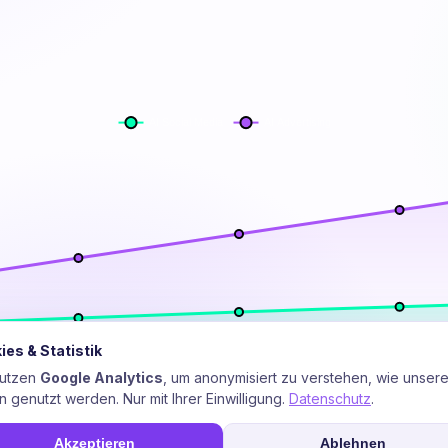
ies & Statistik
nutzen
Google Analytics
, um anonymisiert zu verstehen, wie unser
n genutzt werden. Nur mit Ihrer Einwilligung.
Datenschutz
.
Alle akzepti
Akzeptieren
Ablehnen