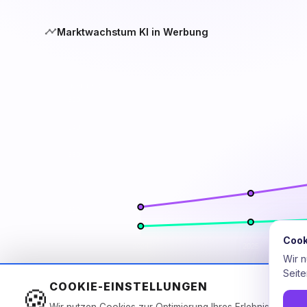
Marktwachstum KI in Werbung
Cook
Wir 
Seite
COOKIE-EINSTELLUNGEN
🍪