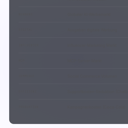
Globaler KI-Werbemarkt
WERBUNG
Ausgaben digitale Werbung
DIGITAL
Influencer-Marketing Markt
INFLUENCER
MCP-Server-Markt
MCP
Social Commerce Volumen
COMMERCE
Supportkosten-Reduktion (Chatb
EFFIZIENZ
Kampagnenkosten (Coca-Cola)
PRODUKTION