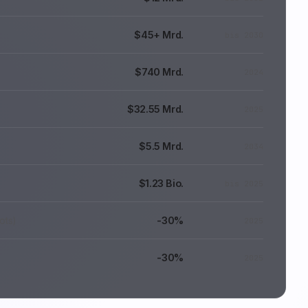
$45+ Mrd.
bis 2030
$740 Mrd.
2024
$32.55 Mrd.
2025
$5.5 Mrd.
2034
$1.23 Bio.
bis 2025
-30%
ots)
2025
-30%
2025