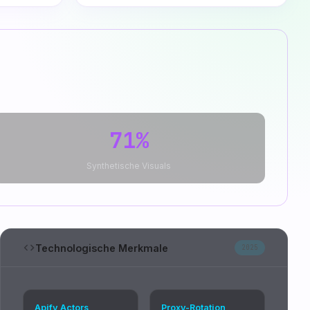
71%
Synthetische Visuals
Technologische Merkmale
2025
Apify Actors
Proxy-Rotation