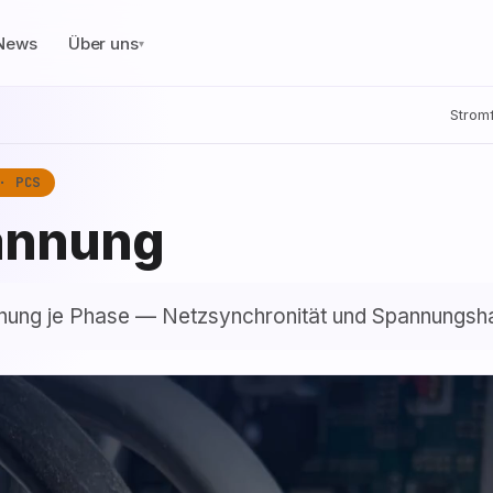
News
Über uns
▾
Stromf
· PCS
annung
nung je Phase — Netzsynchronität und Spannungsha