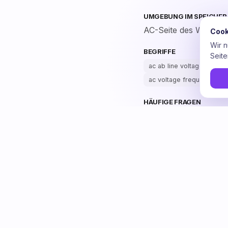
UMGEBUNG IM SPEICHER
AC-Seite des Wechsel
Cook
Wir 
BEGRIFFE
Seite
ac ab line voltage
ac b
ac voltage frequency
HÄUFIGE FRAGEN
Wozu dient AC-Spa
Wie sieht AC-Span
Wo sitzt AC-Spann
Kenne das Erl