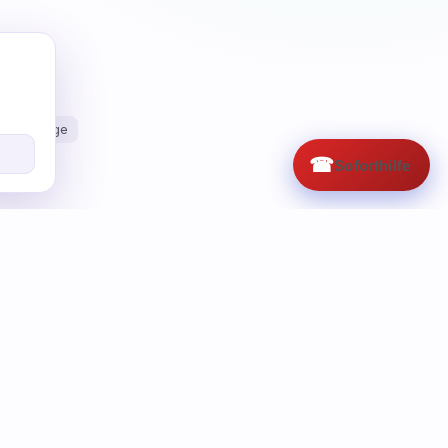
e
line voltage
☎
Soforthilfe