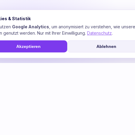
richters zum Trafo.
ies & Statistik
nutzen
Google Analytics
, um anonymisiert zu verstehen, wie unser
n genutzt werden. Nur mit Ihrer Einwilligung.
Datenschutz
.
c line voltage
ac ca line voltage
ac voltage rms
-phase voltage
Akzeptieren
Ablehnen
nnung im Batteriespeicher?
nung aus?
ung im Speicher?
öspotenzial deiner Anlage