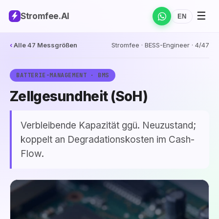
☰
Stromfee
.AI
EN
‹
Alle 47 Messgrößen
Stromfee · BESS-Engineer · 4/47
BATTERIE-MANAGEMENT · BMS
Zellgesundheit (SoH)
Verbleibende Kapazität ggü. Neuzustand;
koppelt an Degradationskosten im Cash-
Flow.