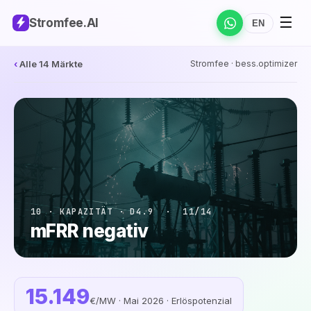
☰
Stromfee
.AI
EN
‹
Alle 14 Märkte
Stromfee · bess.optimizer
10 · KAPAZITÄT · D4.9 · 11/14
mFRR negativ
15.149
€/MW ·
Mai 2026
· Erlöspotenzial