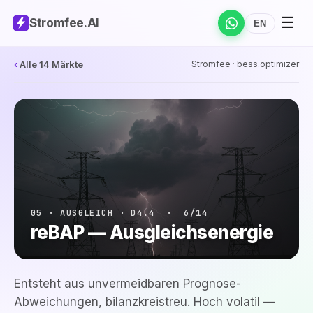
☰
Stromfee
.AI
EN
‹
Alle 14 Märkte
Stromfee · bess.optimizer
05 · AUSGLEICH · D4.4 · 6/14
reBAP — Ausgleichsenergie
Entsteht aus unvermeidbaren Prognose-
Abweichungen, bilanzkreistreu. Hoch volatil —