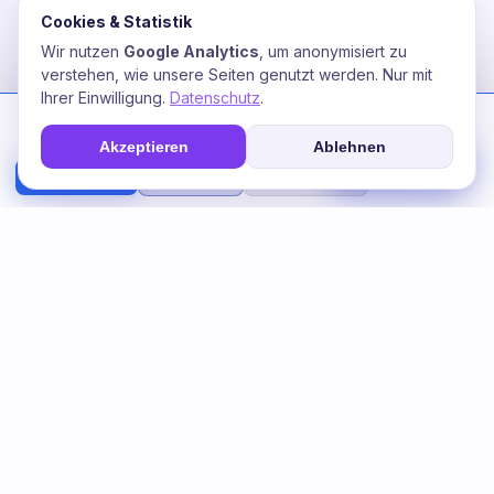
Cookies & Statistik
Wir nutzen
Google Analytics
, um anonymisiert zu
verstehen, wie unsere Seiten genutzt werden. Nur mit
Ihrer Einwilligung.
Datenschutz
.
Wir nutzen Cookies zur Optimierung Ihres Erlebnisses. Unsere KI
analysiert Nutzungsverhalten für personalisierte Energie-
Akzeptieren
Ablehnen
Empfehlungen.
☎
Soforthilfe
Fee
Alle akzeptieren
Nur Analytics
Nur notwendige
Mehr erfahren
Datenschutz
Bilder generiert
Stromfee
+
mit
AI
Flux2