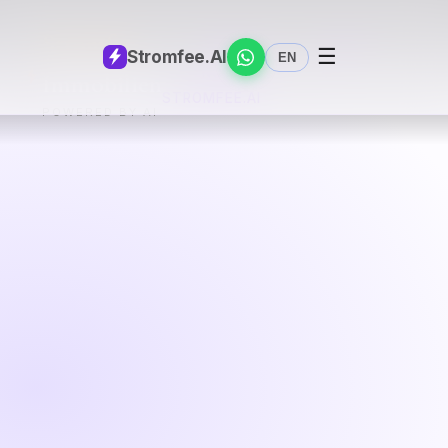
Stromfee
OBJEKTE
SOPHIE
☰
Stromfee
.AI
EN
KONTAKT
←
Immobilien
STROMFEE.AI
POWERED BY AI