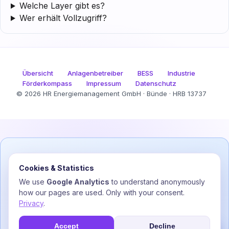
Welche Layer gibt es?
Wer erhält Vollzugriff?
Übersicht
Anlagenbetreiber
BESS
Industrie
Förderkompass
Impressum
Datenschutz
© 2026 HR Energiemanagement GmbH · Bünde · HRB 13737
Frage zu Ihrer Anlage oder Abrechnung?
Cookies & Statistics
Kostenlose Erst-Einschätzung durch Stromfee —
We use
Google Analytics
to understand anonymously
unverbindlich, ohne Fachchinesisch.
how our pages are used. Only with your consent.
Privacy
.
Kostenlos prüfen lassen →
Accept
Decline