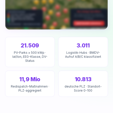
🔒
21.509
3.011
Vollzugriff ist für Kunden reserviert.
PV-Parks ≥ 500 kWp ·
Logistik-Hubs · BMDV-
lat/lon, EEG-Klasse, DV-
Aufruf A/B/C klassifiziert
Premium-Funktionen: Standort-Score 0-100 pro
Status
PLZ · BESS-Hebel-Ranking · Hub-Klassifikation
BMDV-Aufruf A/B/C · Direktanschluss-Distanz.
Erstanalyse anlagenscharf in einem Bericht.
11,9 Mio
10.813
Redispatch-Maßnahmen ·
deutsche PLZ · Standort-
Vollzugriff anfragen →
PLZ-aggregiert
Score 0-100
Erstanalyse starten