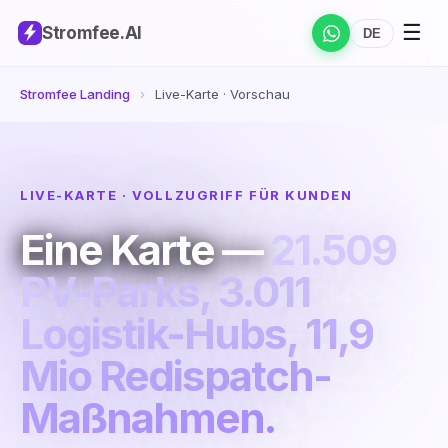
☰
Stromfee
.AI
DE
Stromfee Landing
›
Live-Karte · Vorschau
LIVE-KARTE · VOLLZUGRIFF FÜR KUNDEN
Eine Karte —
21.509
PV-Parks, 3.011
Logistik-Hubs, 11,9
Mio Redispatch-
Maßnahmen.