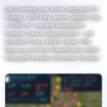
Die Stromfee Live-Karte zeigt jede PV-
Anlage ≥ 500 kWp, jeden Logistik-Hub
≥ 5.000 m² und jede Redispatch-
Hotspot-Zone in Deutschland — mit
Standort-Score, BESS-Hebel, PPA-
Eignung und Hub-Klassifikation A/B/C.
Vollzugriff erhalten Stromfee-Kunden.