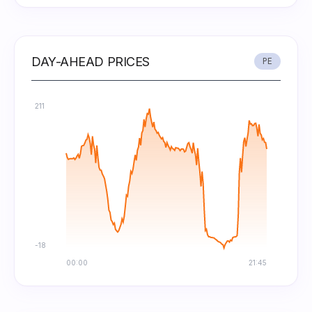
DAY-AHEAD PRICES
PE
211
-18
00:00
21:45