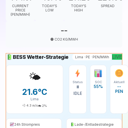
CURRENT
TODAY'S
TODAY'S
SPREAD
PRICE
LOW
HIGH
(PEN/MWH)
--
🟠
CO2 KG/MWH
BESS Wetter-Strategie
LIVE
Lima · PE · PEN/MWh
🌤️
Status
SOC
Aktuell
55%
--
⏸️
21.6°C
PEN
IDLE
Lima
💨
4.3
m/s
☁️
2
%
24h Strompreis
Lade-/Entladestrategie