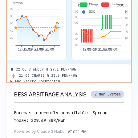
⏸️ 22:00 STANDBY @ 29.1 PEN/MWh
21:00 CHARGE @ 25.6 PEN/MWh
▶
Analysiere Marktdaten...
BESS ARBITRAGE ANALYSIS
2 MWh System
Forecast currently unavailable. Spread 
today: 
229.69 EUR
/MWh
Powered by Claude 3 Haiku |
9:18:14 PM