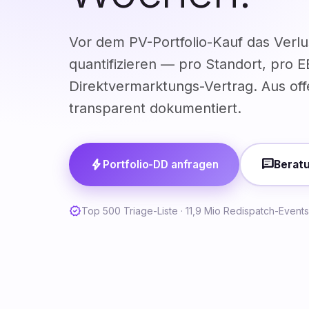
Vor dem PV-Portfolio-Kauf das Verlu
quantifizieren — pro Standort, pro 
Direktvermarktungs-Vertrag. Aus of
transparent dokumentiert.
bolt
chat
Portfolio-DD anfragen
Berat
verified
Top 500 Triage-Liste · 11,9 Mio Redispatch-Events