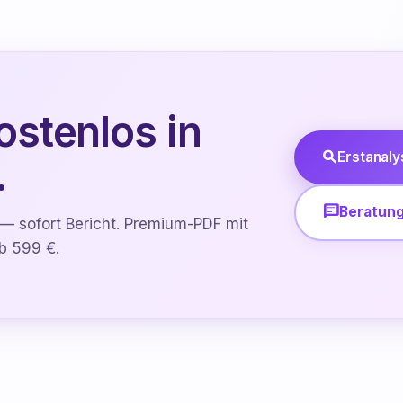
ostenlos in
search
Erstanaly
.
chat
Beratung
 sofort Bericht. Premium-PDF mit
b 599 €.