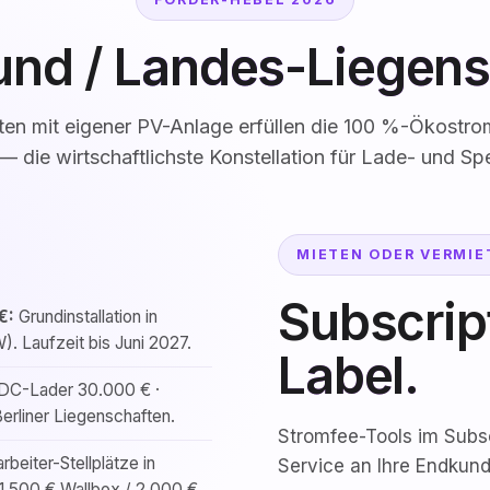
und /
Landes-Liegens
ten mit eigener PV-Anlage erfüllen die 100 %-Ökostrom
 die wirtschaftlichste Konstellation für Lade- und Sp
MIETEN ODER VERMIE
Subscrip
€:
Grundinstallation in
. Laufzeit bis Juni 2027.
Label.
 DC-Lader 30.000 € ·
rliner Liegenschaften.
Stromfee-Tools im Subsc
rbeiter-Stellplätze in
Service an Ihre Endkun
.500 € Wallbox / 2.000 €