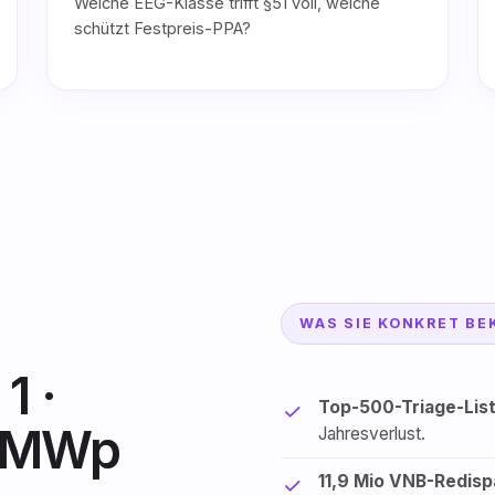
Welche EEG-Klasse trifft §51 voll, welche
schützt Festpreis-PPA?
WAS SIE KONKRET B
1 ·
Top-500-Triage-Lis
3 MWp
Jahresverlust.
11,9 Mio VNB-Redi