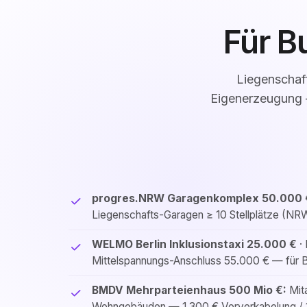
Für B
Liegenschaf
Eigenerzeugung —
progres.NRW Garagenkomplex 50.000 
Liegenschafts-Garagen ≥ 10 Stellplätze (NRW)
WELMO Berlin Inklusionstaxi 25.000 €
·
Mittelspannungs-Anschluss 55.000 € — für Be
BMDV Mehrparteienhaus 500 Mio €:
Mita
Wohngebäuden — 1.300 € Vorverkabelung / 1