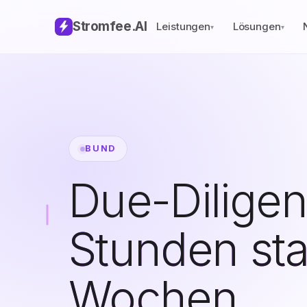
Stromfee
.AI
Leistungen
Lösungen
▾
▾
BUND
Due-Dilige
Stunden sta
Wochen.