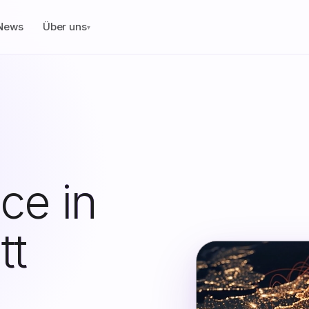
News
Über uns
▾
nce
in
tt