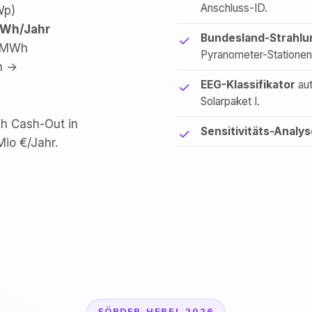
Anschluss-ID.
Wp)
MWh/Jahr
Bundesland-Strahlu
8 MWh
Pyranometer-Stationen
h →
EEG-Klassifikator
aut
Solarpaket I.
h Cash-Out in
Sensitivitäts-Analys
Mio €/Jahr.
FÖRDER-HEBEL 2026