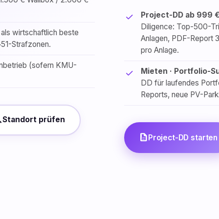
Project-DD ab 999 €
Diligence: Top-500-Tria
als wirtschaftlich beste
Anlagen, PDF-Report 3
§51-Strafzonen.
pro Anlage.
nbetrieb (sofern KMU-
Mieten · Portfolio-
DD für laufendes Portfo
Reports, neue PV-Park
ch
Standort prüfen
description
Project-DD starten