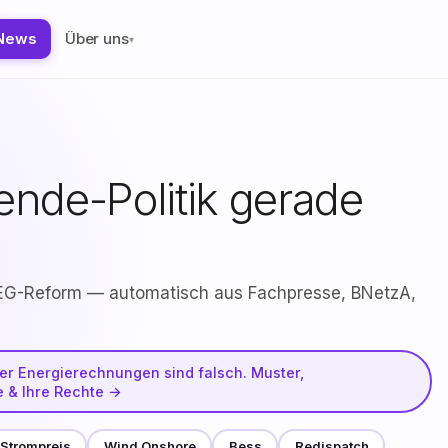
News
Über uns
▾
nde-Politik gerade
 EEG-Reform — automatisch aus Fachpresse, BNetzA,
r Energierechnungen sind falsch. Muster,
e & Ihre Rechte →
Strompreis
Wind Onshore
Bess
Redispatch