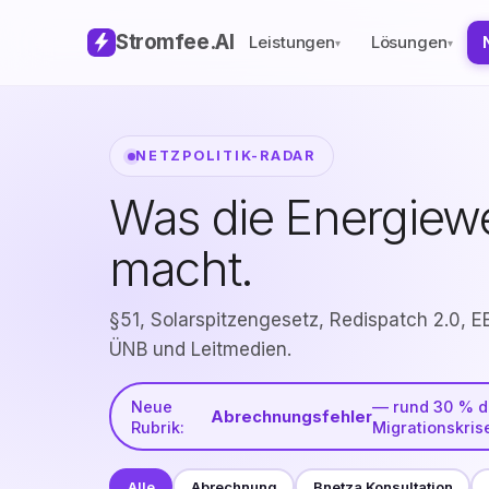
Stromfee
.AI
Leistungen
Lösungen
▾
▾
NETZPOLITIK-RADAR
Was die Energiewe
macht.
§51, Solarspitzengesetz, Redispatch 2.0,
ÜNB und Leitmedien.
Neue
— rund 30 % de
Abrechnungsfehler
Rubrik:
Migrationskris
Alle
Abrechnung
Bnetza Konsultation