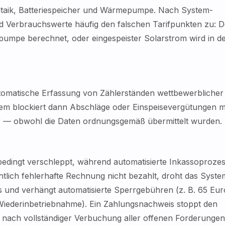
taik, Batteriespeicher und Wärmepumpe. Nach System-
d Verbrauchswerte häufig den falschen Tarifpunkten zu: D
pumpe berechnet, oder eingespeister Solarstrom wird in d
automatische Erfassung von Zählerständen wettbewerblicher
stem blockiert dann Abschläge oder Einspeisevergütungen m
or — obwohl die Daten ordnungsgemäß übermittelt wurden.
edingt verschleppt, während automatisierte Inkassoproze
htlich fehlerhafte Rechnung nicht bezahlt, droht das Syste
 und verhängt automatisierte Sperrgebühren (z. B. 65 Eur
 Wiederinbetriebnahme). Ein Zahlungsnachweis stoppt den
st nach vollständiger Verbuchung aller offenen Forderungen