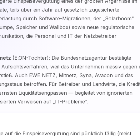
gerte Einspeisevergütung eines der größten Ärgernisse im
e, teils über ein Jahr auf gesetzlich zugesicherte
erlastung durch Software-Migrationen, der „Solarboom"
umpe, Speicher und Wallbox) sowie neue regulatorische
ikation, die Personal und IT der Netzbetreiber
netz
(E.ON-Tochter): Die Bundesnetzagentur bestätigte
in Aufsichtsverfahren, weil das Unternehmen massiv gegen 
rstieß. Auch EWE NETZ, Mitnetz, Syna, Avacon und das
sstaus betroffen. Für Betreiber und Landwirte, die Kredi
rnsten Liquiditätsengpässen — begleitet von ignorierten
sierten Verweisen auf „IT-Probleme".
 auf die Einspeisevergütung sind pünktlich fällig (meist