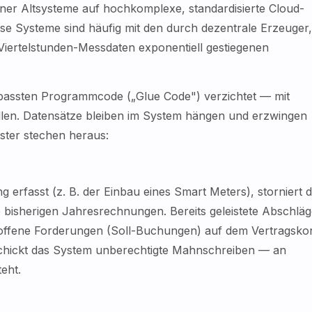
ener Altsysteme auf hochkomplexe, standardisierte Cloud-
 Systeme sind häufig mit den durch dezentrale Erzeuger,
Viertelstunden-Messdaten exponentiell gestiegenen
passten Programmcode („Glue Code") verzichtet — mit
ellen. Datensätze bleiben im System hängen und erzwingen
uster stechen heraus:
 erfasst (z. B. der Einbau eines Smart Meters), storniert d
e bisherigen Jahresrechnungen. Bereits geleistete Abschlä
offene Forderungen (Soll-Buchungen) auf dem Vertragsko
schickt das System unberechtigte Mahnschreiben — an
eht.