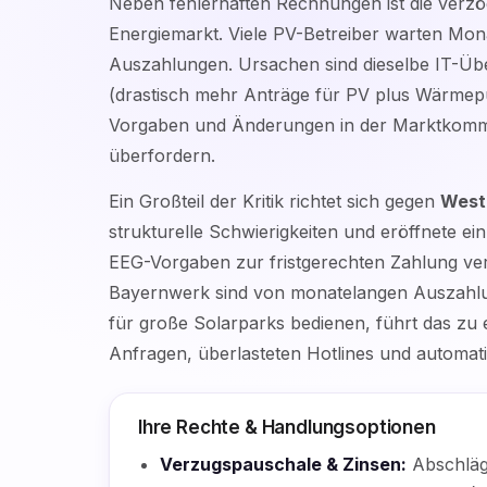
Neben fehlerhaften Rechnungen ist die verzö
Energiemarkt. Viele PV-Betreiber warten Monat
Auszahlungen. Ursachen sind dieselbe IT-Üb
(drastisch mehr Anträge für PV plus Wärmep
Vorgaben und Änderungen in der Marktkommun
überfordern.
Ein Großteil der Kritik richtet sich gegen
West
strukturelle Schwierigkeiten und eröffnete e
EEG-Vorgaben zur fristgerechten Zahlung ve
Bayernwerk sind von monatelangen Auszahlung
für große Solarparks bedienen, führt das zu e
Anfragen, überlasteten Hotlines und automati
Ihre Rechte & Handlungsoptionen
Verzugspauschale & Zinsen:
Abschläge