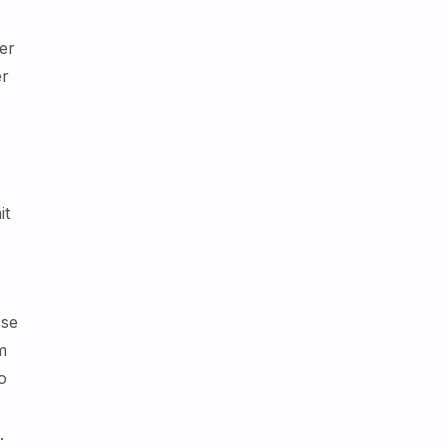
er
er
it
sse
m
o
.