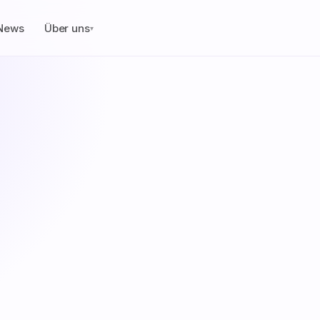
News
Über uns
▾