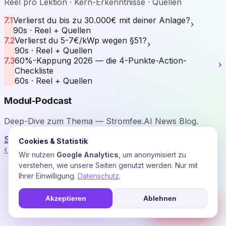
Reel pro Lektion · Kern-Erkenntnisse · Quellen
›
7.1
Verlierst du bis zu 30.000€ mit deiner Anlage?
90s · Reel + Quellen
›
7.2
Verlierst du 5-7€/kWp wegen §51?
90s · Reel + Quellen
›
7.3
60%-Kappung 2026 — die 4-Punkte-Action-
Checkliste
60s · Reel + Quellen
Modul-Podcast
Deep-Dive zum Thema — Stromfee.AI News Blog.
Show öffnen
Cookies & Statistik
‹ Akademie-Übersicht
Wir nutzen
Google Analytics
, um anonymisiert zu
verstehen, wie unsere Seiten genutzt werden. Nur mit
Ihrer Einwilligung.
Datenschutz
.
Akzeptieren
Ablehnen
☎
Soforthilfe