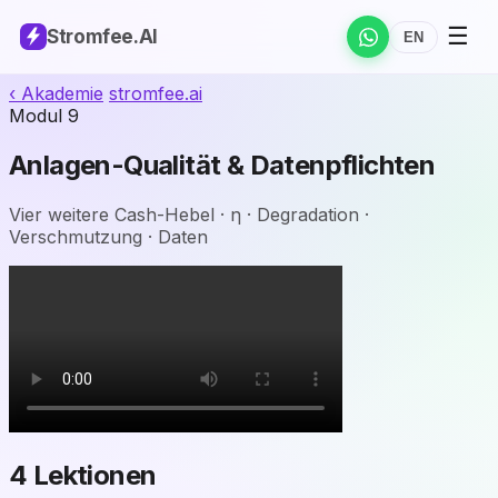
☰
Stromfee
.AI
EN
‹ Akademie
stromfee
.ai
Modul 9
Anlagen-Qualität & Datenpflichten
Vier weitere Cash-Hebel · η · Degradation ·
Verschmutzung · Daten
4 Lektionen