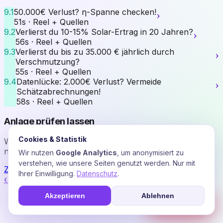
›
9.1
50.000€ Verlust? η-Spanne checken!
51s · Reel + Quellen
›
9.2
Verlierst du 10-15% Solar-Ertrag in 20 Jahren?
56s · Reel + Quellen
›
9.3
Verlierst du bis zu 35.000 € jährlich durch
Verschmutzung?
55s · Reel + Quellen
›
9.4
Datenlücke: 2.000€ Verlust? Vermeide
Schätzabrechnungen!
58s · Reel + Quellen
Anlage prüfen lassen
Cookies & Statistik
Wir rechnen Ihre § 51-Verluste mit echten Marktdaten
nach.
Wir nutzen
Google Analytics
, um anonymisiert zu
verstehen, wie unsere Seiten genutzt werden. Nur mit
Zum Stromfee Radar
Ihrer Einwilligung.
Datenschutz
.
‹ Akademie-Übersicht
Akzeptieren
Ablehnen
☎
Soforthilfe