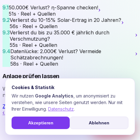
›
9.1
50.000€ Verlust? η-Spanne checken!
51s · Reel + Quellen
›
9.2
Verlierst du 10-15% Solar-Ertrag in 20 Jahren?
56s · Reel + Quellen
›
9.3
Verlierst du bis zu 35.000 € jährlich durch
Verschmutzung?
55s · Reel + Quellen
›
9.4
Datenlücke: 2.000€ Verlust? Vermeide
Schätzabrechnungen!
58s · Reel + Quellen
Anlage prüfen lassen
Cookies & Statistik
Wir rechnen Ihre § 51-Verluste mit echten Marktdaten
nach.
Wir nutzen
Google Analytics
, um anonymisiert zu
verstehen, wie unsere Seiten genutzt werden. Nur mit
Zum Stromfee Radar
Ihrer Einwilligung.
Datenschutz
.
‹ Akademie-Übersicht
Akzeptieren
Ablehnen
☎
Soforthilfe