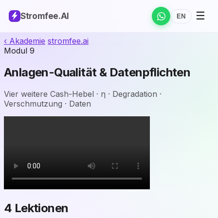
☰
Stromfee
.AI
EN
‹ Akademie
stromfee
.ai
Modul 9
Anlagen-Qualität & Datenpflichten
Vier weitere Cash-Hebel · η · Degradation ·
Verschmutzung · Daten
4 Lektionen