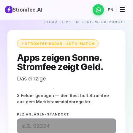
☰
Stromfee
.AI
EN
RADAR · LIVE · 18 REGELWERK-PUNKTE
⚡ STROMFEE-RADAR · AUTO-MATCH
Apps zeigen
Sonne.
Stromfee zeigt
Geld.
Das einzige
kaufmannsgeprüfte
Solar-Cockpit
.
3 Felder genügen — den Rest holt Stromfee
aus dem Marktstammdatenregister.
PLZ ANLAGEN-STANDORT