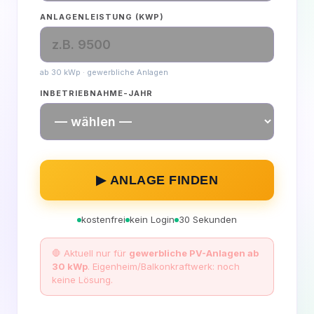
ANLAGENLEISTUNG (KWP)
ab 30 kWp · gewerbliche Anlagen
INBETRIEBNAHME-JAHR
▶ ANLAGE FINDEN
kostenfrei
kein Login
30 Sekunden
🛑 Aktuell nur für
gewerbliche PV-Anlagen ab
30 kWp
. Eigenheim/Balkonkraftwerk: noch
keine Lösung.