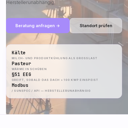
Herstellerunabhängig.
Beratung anfragen →
Standort prüfen
Kälte
MILCH- UND PRODUKTKÜHLUNG ALS GROSSLAST
Pasteur
WÄRME IN SCHÜBEN
§51 EEG
GREIFT, SOBALD DAS DACH > 100 KWP EINSPEIST
Modbus
/ SUNSPEC / API — HERSTELLERUNABHÄNGIG