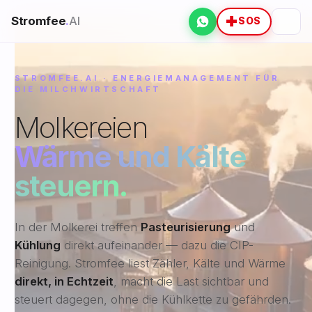
Stromfee
.
AI
WhatsApp
SOS
STROMFEE.AI · ENERGIEMANAGEMENT FÜR
DIE MILCHWIRTSCHAFT
Molkereien
Wärme und Kälte
steuern.
In der Molkerei treffen
Pasteurisierung
und
Kühlung
direkt aufeinander — dazu die CIP-
Reinigung. Stromfee liest Zähler, Kälte und Wärme
direkt, in Echtzeit
, macht die Last sichtbar und
steuert dagegen, ohne die Kühlkette zu gefährden.