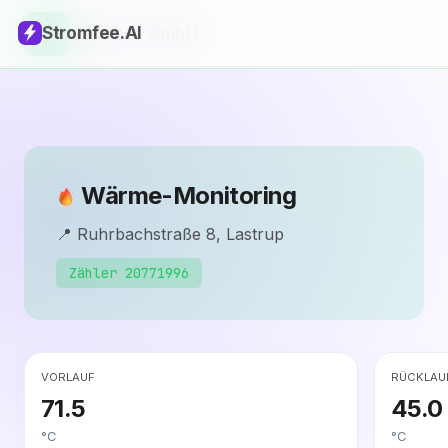
Stromfee
.AI
Kalieber GmbH
Wärme-Monitoring
📍 Ruhrbachstraße 8, Lastrup
Zähler 20771996
VORLAUF
RÜCKLAU
71.5
45.0
°C
°C