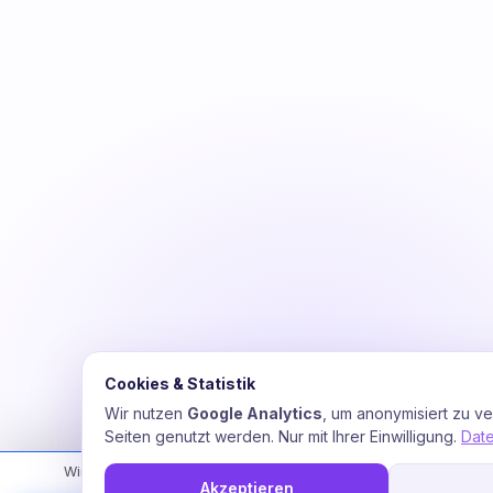
Cookies & Statistik
Wir nutzen
Google Analytics
, um anonymisiert zu v
Seiten genutzt werden. Nur mit Ihrer Einwilligung.
Dat
Wir nutzen Cookies zur Optimierung Ihres Erlebnisses. Unsere KI
Akzeptieren
personalisierte Energie-Empfehlun