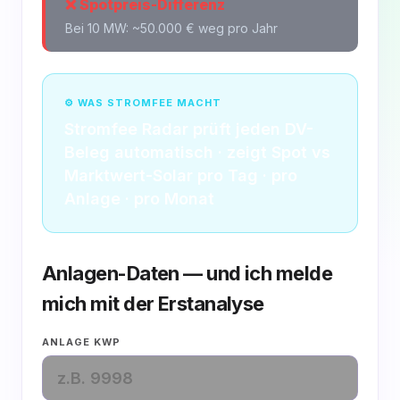
❌ Spotpreis-Differenz
Bei 10 MW: ~50.000 € weg pro Jahr
⚙ WAS STROMFEE MACHT
Stromfee Radar prüft jeden DV-
Beleg automatisch · zeigt Spot vs
Marktwert-Solar pro Tag · pro
Anlage · pro Monat
Anlagen-Daten — und ich melde
mich mit der Erstanalyse
ANLAGE KWP