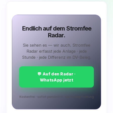
Endlich auf dem
Stromfee
Radar.
Sie sehen es — wir auch. Stromfee
Radar erfasst jede Anlage · jede
Stunde · jede Differenz im DV-Beleg.
💬 Auf den Radar ·
WhatsApp jetzt
Kostenfrei · sofort persönlich · keine Verpflichtung