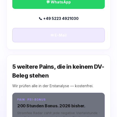
💬 WhatsApp
📞 +49 5223 4921030
✉ E-Mail
5 weitere Pains, die
in keinem DV-
Beleg stehen
Wir prüfen alle in der Erstanalyse — kostenfrei.
PAIN · P51-BONUS
200 Stunden Bonus. 2026 bisher.
Stromfee Radar zählt jede negative Viertelstunde ·