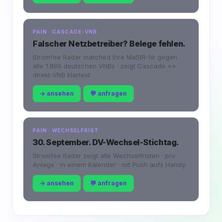
PAIN · CASCADE-VNB
Falscher Netzbetreiber? Belege fehlen.
Stromfee Radar matched Ihre MaStR-Nr gegen
alle 1.886 deutschen VNBs · zeigt Cascade ↔
direkt-VNB klartext
→ ansehen
💬 anfragen
PAIN · WECHSELFRIST
30. September. DV-Wechsel-Stichtag.
Stromfee Radar zeigt alle Wechselfristen · pro
Anlage · in einem Kalender · mit Push aufs Handy
→ ansehen
💬 anfragen