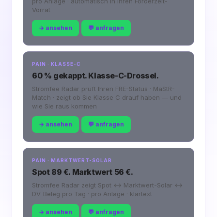
pro Anlage · automatisch in Ihren Förderzeit-
Vorrat
→ ansehen
💬 anfragen
PAIN · KLASSE-C
60 % gekappt. Klasse-C-Drossel.
Stromfee Radar prüft Ihren FRE-Status · MaStR-
Match · zeigt ob Sie Klasse C drauf haben — und
wie Sie raus kommen
→ ansehen
💬 anfragen
PAIN · MARKTWERT-SOLAR
Spot 89 €. Marktwert 56 €.
Stromfee Radar zeigt Spot ↔ Marktwert-Solar ↔
DV-Beleg pro Tag · pro Anlage · klartext
→ ansehen
💬 anfragen