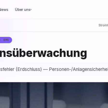
News
Über uns
▾
Stromf
· BMS
ionsüberwachung
nsfehler (Erdschluss) — Personen-/Anlagensicherhei