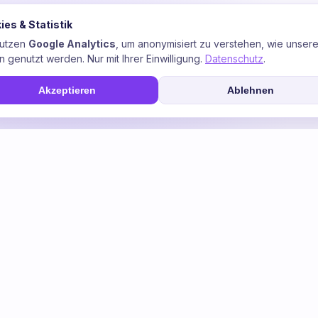
ies & Statistik
 Isolationswiderstand zur Erde.
nutzen
Google Analytics
, um anonymisiert zu verstehen, wie unser
n genutzt werden. Nur mit Ihrer Einwilligung.
Datenschutz
.
Akzeptieren
Ablehnen
tion
isolation
onsüberwachung im Batteriespeicher?
nsüberwachung aus?
süberwachung im Speicher?
öspotenzial deiner Anlage
ös-Maximum jeder ≥1-MW-Batterie aus öffentlichen Daten — und ze