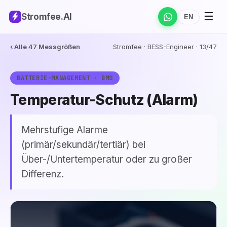
☰
Stromfee
.AI
EN
‹
Alle 47 Messgrößen
Stromfee · BESS-Engineer · 13/47
BATTERIE-MANAGEMENT · BMS
Temperatur-Schutz (Alarm)
Mehrstufige Alarme
(primär/sekundär/tertiär) bei
Über-/Untertemperatur oder zu großer
Differenz.