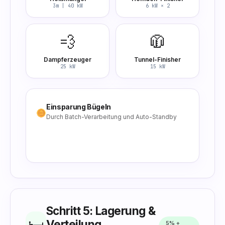
3m | 40 kW
6 kW × 2
💨
🧥
Dampferzeuger
Tunnel-Finisher
25 kW
15 kW
Einsparung Bügeln
Durch Batch-Verarbeitung und Auto-Standby
-35%
Bügelkosten
Schritt 5: Lagerung &
🛏️
Verteilung
5% +