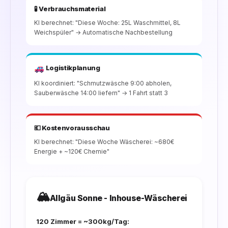
🧪 Verbrauchsmaterial
KI berechnet: "Diese Woche: 25L Waschmittel, 8L
Weichspüler" → Automatische Nachbestellung
Logistikplanung
KI koordiniert: "Schmutzwäsche 9:00 abholen,
Sauberwäsche 14:00 liefern" → 1 Fahrt statt 3
💶 Kostenvorausschau
KI berechnet: "Diese Woche Wäscherei: ~680€
Energie + ~120€ Chemie"
🏔️
Allgäu Sonne - Inhouse-Wäscherei
120 Zimmer = ~300kg/Tag: