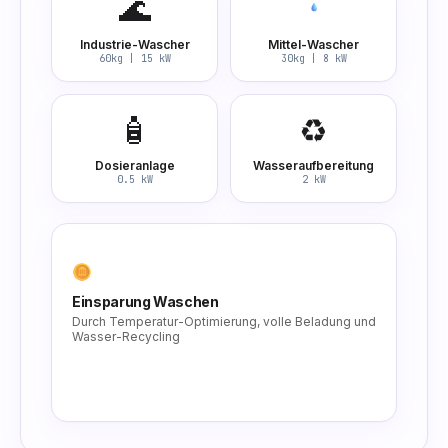
🌊
Industrie-Wascher
Mittel-Wascher
60kg | 15 kW
30kg | 8 kW
🧴
♻️
Dosieranlage
Wasseraufbereitung
0.5 kW
2 kW
Einsparung Waschen
Durch Temperatur-Optimierung, volle Beladung und
Wasser-Recycling
-40%
Waschkosten