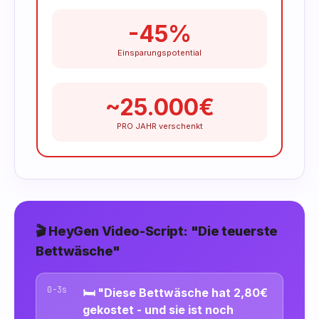
-45%
Einsparungspotential
~25.000€
PRO JAHR verschenkt
🎬 HeyGen Video-Script: "Die teuerste
Bettwäsche"
0-3s
🛏️ "Diese Bettwäsche hat 2,80€
gekostet - und sie ist noch