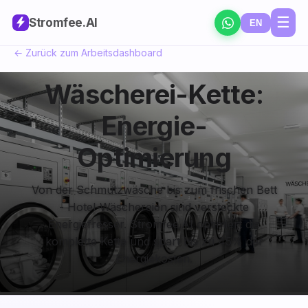
☰
Stromfee
.AI
🧺➡️🛏️
EN
← Zurück zum Arbeitsdashboard
Wäscherei-Kette:
Energie-
Optimierung
Von der Schmutzwäsche bis zum frischen Bett
- Hotel-Wäschereien sind versteckte
Energiefresser. Stromfee.AI optimiert die
komplette Kette und spart bis zu 45% der
Energiekosten.