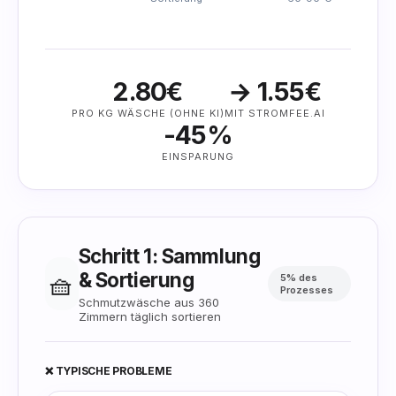
2.80€
→ 1.55€
PRO KG WÄSCHE (OHNE KI)
MIT STROMFEE.AI
-45%
EINSPARUNG
Schritt 1: Sammlung
& Sortierung
🧺
5% des
Prozesses
Schmutzwäsche aus 360
Zimmern täglich sortieren
❌ TYPISCHE PROBLEME