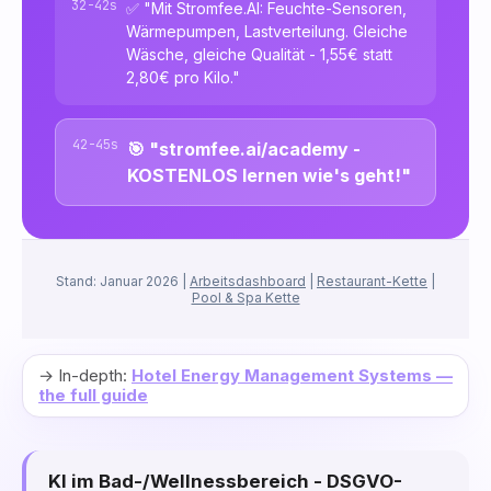
32-42s
✅ "Mit Stromfee.AI: Feuchte-Sensoren,
Wärmepumpen, Lastverteilung. Gleiche
Wäsche, gleiche Qualität - 1,55€ statt
2,80€ pro Kilo."
42-45s
🎯 "stromfee.ai/academy -
KOSTENLOS lernen wie's geht!"
Stand: Januar 2026 |
Arbeitsdashboard
|
Restaurant-Kette
|
Pool & Spa Kette
→ In-depth:
Hotel Energy Management Systems —
the full guide
KI im Bad-/Wellnessbereich - DSGVO-