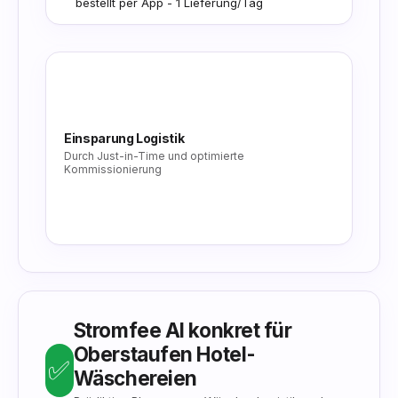
bestellt per App - 1 Lieferung/Tag
📦
Einsparung Logistik
Durch Just-in-Time und optimierte
Kommissionierung
-20%
weniger Wäsche
Stromfee AI konkret für
Oberstaufen Hotel-
✅
Wäschereien