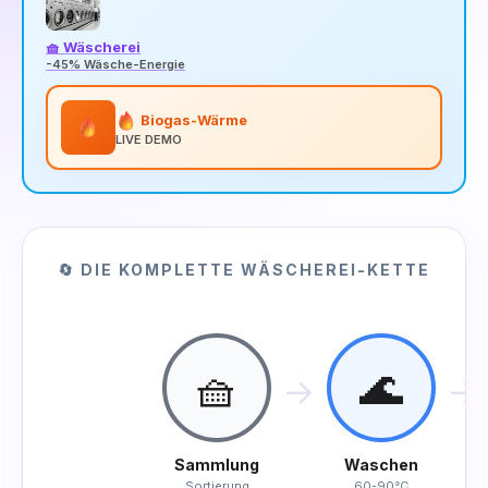
🧺 Wäscherei
-45% Wäsche-Energie
Biogas-Wärme
LIVE DEMO
🔄 DIE KOMPLETTE WÄSCHEREI-KETTE
🧺
🌊
→
→
Sammlung
Waschen
Sortierung
60-90°C