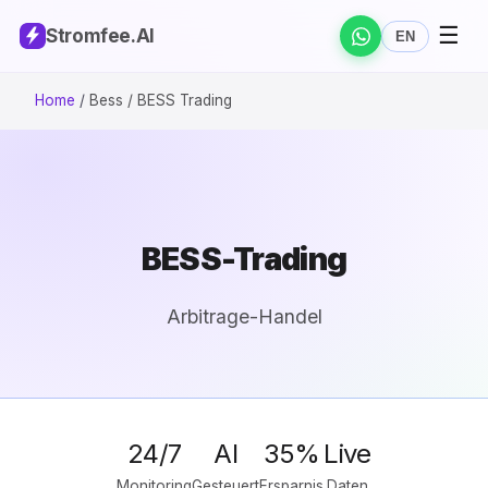
☰
Stromfee
.AI
EN
Home
/
Bess / BESS Trading
BESS-Trading
Arbitrage-Handel
24/7
AI
35%
Live
Monitoring
Gesteuert
Ersparnis
Daten