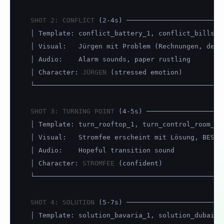
SHOT 2: CONFLICT
 (2-4s) ────────────────────────
│ Template: conflict_battery_1, conflict_bills_2,
│ Visual:   Jürgen mit Problem (Rechnungen, defek
│ Audio:    Alarm sounds, paper rustling

│ Character: 
JÜRGEN
 (stressed emotion)

└────────────────────────────────────────────────
SHOT 3: TURNING POINT
 (4-5s) ───────────────────
│ Template: turn_rooftop_1, turn_control_room_1

│ Visual:   Stromfee erscheint mit Lösung, BESS-S
│ Audio:    Hopeful transition sound

│ Character: 
STROMFEE
 (confident)

└────────────────────────────────────────────────
SHOT 4: SOLUTION
 (5-7s) ────────────────────────
│ Template: solution_bavaria_1, solution_dubai_1,