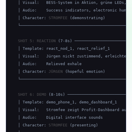
│ Visual:   BESS-System in Aktion, grüne LEDs, Ar
│ Audio:    Success indicators, electronic hum

│ Character: 
STROMFEE
 (demonstrating)

└────────────────────────────────────────────────
SHOT 5: REACTION
 (7-8s) ────────────────────────
│ Template: react_nod_1, react_relief_1

│ Visual:   Jürgen nickt zustimmend, erleichterte
│ Audio:    Relieved exhale

│ Character: 
JÜRGEN
 (hopeful emotion)

└────────────────────────────────────────────────
SHOT 6: DEMO
 (8-10s) ───────────────────────────
│ Template: demo_phone_1, demo_dashboard_1

│ Visual:   Stromfee zeigt Profit-Dashboard auf T
│ Audio:    Digital interface sounds

│ Character: 
STROMFEE
 (presenting)
