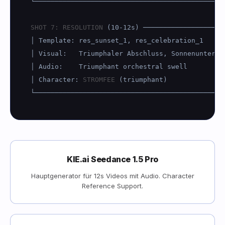
└────────────────────────────────────────────────
SHOT 7: RESOLUTION
 (10-12s) ────────────────────
│ Template: res_sunset_1, res_celebration_1

│ Visual:   Triumphaler Abschluss, Sonnenuntergan
│ Audio:    Triumphant orchestral swell

│ Character: 
STROMFEE
 (triumphant)

KIE.ai Seedance 1.5 Pro
Hauptgenerator für 12s Videos mit Audio. Character
Reference Support.