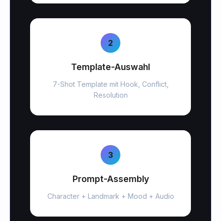
2
Template-Auswahl
7-Shot Template mit Hook, Conflict,
Resolution
3
Prompt-Assembly
Character + Landmark + Mood + Audio