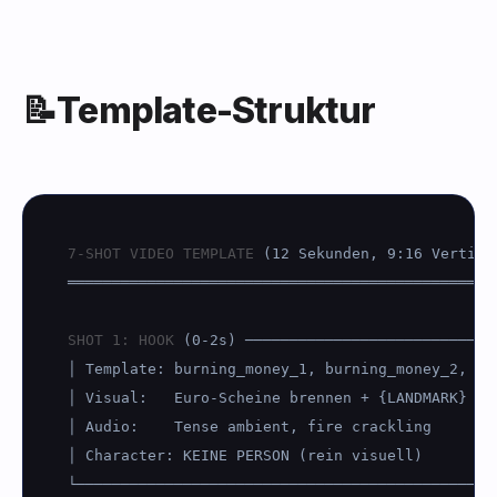
📝
Template-Struktur
7-SHOT VIDEO TEMPLATE
 (12 Sekunden, 9:16 Vertical
═════════════════════════════════════════════════
SHOT 1: HOOK
 (0-2s) ────────────────────────────
│ Template: burning_money_1, burning_money_2, bur
│ Visual:   Euro-Scheine brennen + {LANDMARK} + 
│ Audio:    Tense ambient, fire crackling

│ Character: KEINE PERSON (rein visuell)

└────────────────────────────────────────────────