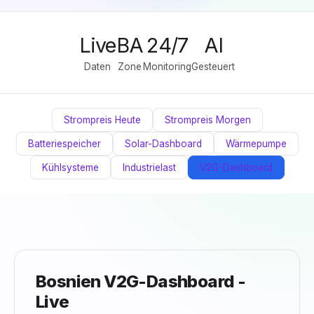
Live
BA
24/7
AI
Daten
Zone
Monitoring
Gesteuert
Strompreis Heute
Strompreis Morgen
Batteriespeicher
Solar-Dashboard
Wärmepumpe
Kühlsysteme
Industrielast
V2G-Dashboard
Bosnien V2G-Dashboard -
Live