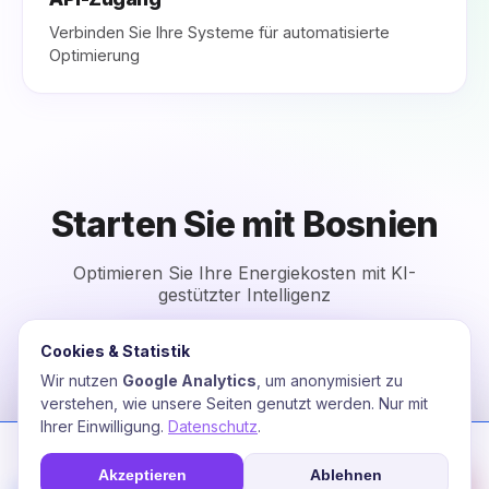
Verbinden Sie Ihre Systeme für automatisierte
Optimierung
Starten Sie mit Bosnien
Optimieren Sie Ihre Energiekosten mit KI-
gestützter Intelligenz
Cookies & Statistik
Kostenlose Beratung
Wir nutzen
Google Analytics
, um anonymisiert zu
verstehen, wie unsere Seiten genutzt werden. Nur mit
Ihrer Einwilligung.
Datenschutz
.
Wir nutzen Cookies zur Optimierung Ihres Erlebnisses. Unsere KI
analysiert Nutzungsverhalten für personalisierte Energie-
Akzeptieren
Ablehnen
Empfehlungen.
☎
Soforthilfe