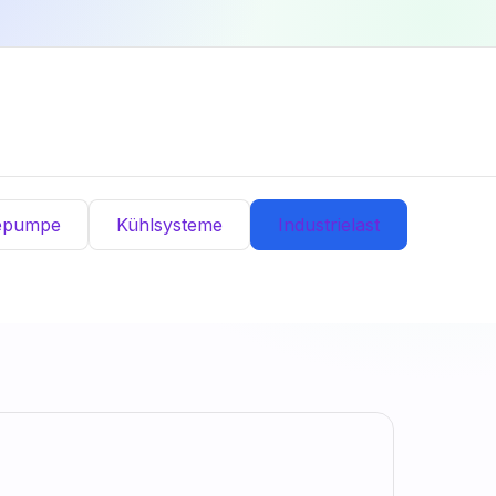
epumpe
Kühlsysteme
Industrielast