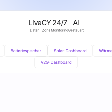
Live
CY
24/7
AI
Daten
Zone
Monitoring
Gesteuert
Batteriespeicher
Solar-Dashboard
Wärm
V2G-Dashboard