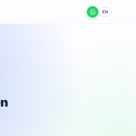
EN
en