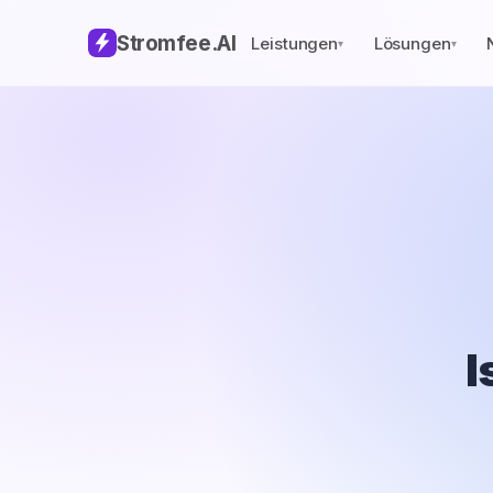
Stromfee
.AI
Leistungen
Lösungen
▾
▾
I