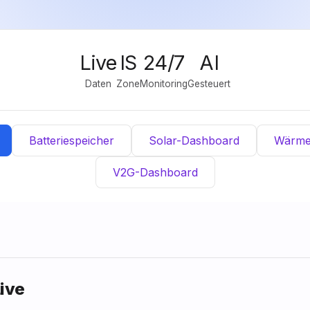
Live
IS
24/7
AI
Daten
Zone
Monitoring
Gesteuert
Batteriespeicher
Solar-Dashboard
Wärm
V2G-Dashboard
Live