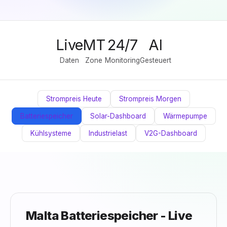
Live
MT
24/7
AI
Daten
Zone
Monitoring
Gesteuert
Strompreis Heute
Strompreis Morgen
Batteriespeicher
Solar-Dashboard
Wärmepumpe
Kühlsysteme
Industrielast
V2G-Dashboard
Malta Batteriespeicher - Live