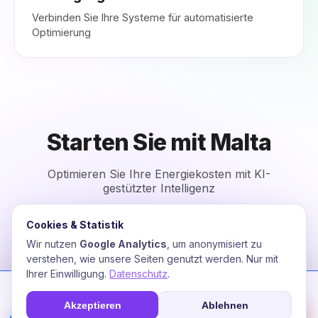
Verbinden Sie Ihre Systeme für automatisierte
Optimierung
Starten Sie mit Malta
Optimieren Sie Ihre Energiekosten mit KI-
gestützter Intelligenz
Cookies & Statistik
Kostenlose Beratung
Wir nutzen
Google Analytics
, um anonymisiert zu
verstehen, wie unsere Seiten genutzt werden. Nur mit
Ihrer Einwilligung.
Datenschutz
.
Wir nutzen Cookies zur Optimierung Ihres Erlebnisses. Unsere KI
analysiert Nutzungsverhalten für personalisierte Energie-
Akzeptieren
Ablehnen
Empfehlungen.
☎
Soforthilfe
Fee