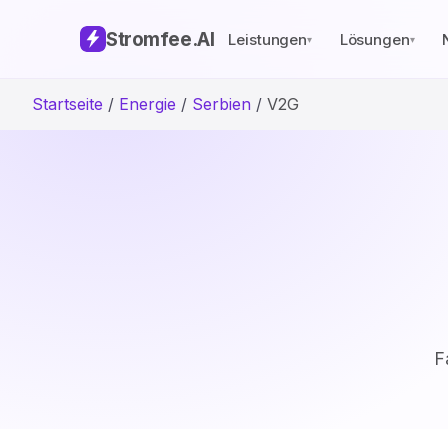
Stromfee
.AI
Leistungen
Lösungen
▾
▾
Startseite
/
Energie
/
Serbien
/
V2G
F