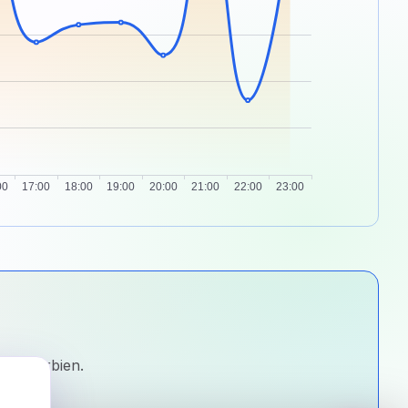
 in Serbien.
e