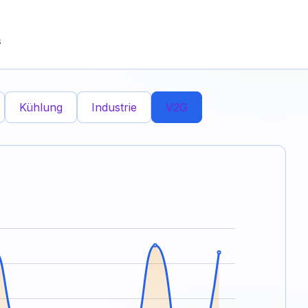
s
Kühlung
Industrie
V2G