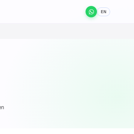
EN
en