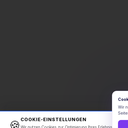
Cook
Wir 
Seite
Aktueller Börsenpreis DE/LU
0.07
COOKIE-EINSTELLUNGEN
🍪
Wir nutzen Cookies zur Optimierung Ihres Erlebnisses. Uns