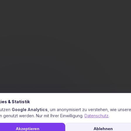
ies & Statistik
nutzen
Google Analytics
, um anonymisiert zu verstehen, wie unser
n genutzt werden. Nur mit Ihrer Einwilligung.
Datenschutz
.
Akzeptieren
Ablehnen
Alle akzepti
ere KI analysiert Nutzungsverhalten für