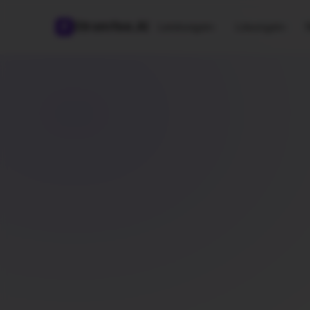
Stromfee
.AI
Leistungen
Lösungen
▾
▾