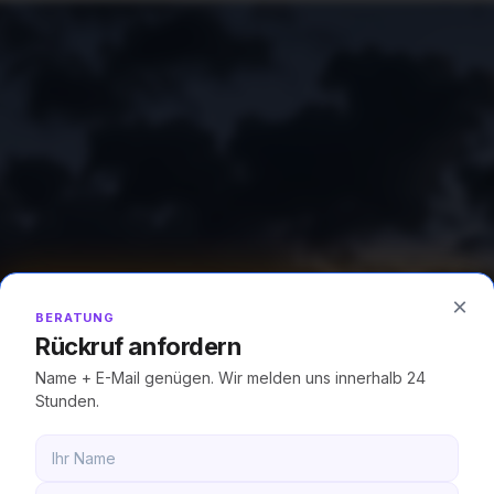
eute.
×
BERATUNG
Rückruf anfordern
Name + E-Mail genügen. Wir melden uns innerhalb 24
Stunden.
/Luxemburg in 15-
arkt EPEX SPOT.
ick.