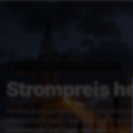
LIVE-BÖRSENPREIS · EPEX SPOT DAY-AHEAD
Strompreis h
Aktuelle Börsenstrompreise für Deutschland
Minuten-Auflösung — Day-Ahead vom Spotm
Negativpreise und Tages-Spreads
live im Bl