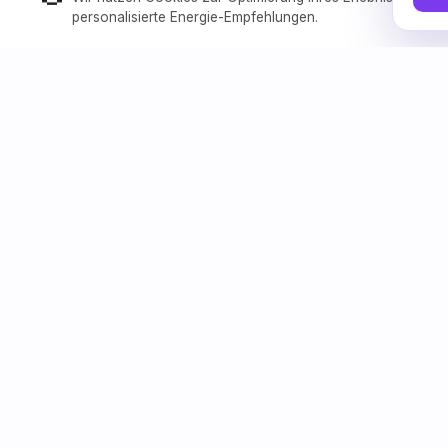
ct/kWh
personalisierte Energie-Empfehlungen.
15-Min MTU Day-Ahead
Stunden-Übersicht heute (ct/kWh Durchschnitt)
00:00
01:00
02:00
03:00
04
14.67
13.78
13.41
13.58
15
14:00
15:00
16:00
17:00
18
0.00
3.84
11.45
14.32
16
TAGESDURCHSCHNITT
TAGESMINIM
9.41
-0.18
ct/kWh
11:45 Uhr