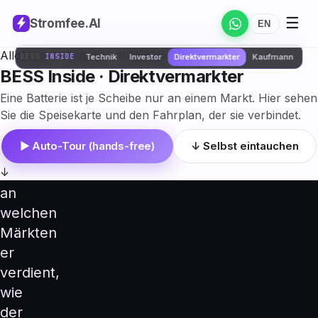
ist
☰
Stromfee
.AI
EN
ein
Händler.
Allokation · Automix · 9 Märkte
BESS
INSIDE
Technik
Investor
Direktvermarkter
Kaufmann
Auf
BESS Inside · Direktvermarkter
den
Eine Batterie ist je Scheibe nur an einem Markt. Hier sehen
nächsten
Sie die Speisekarte und den Fahrplan, der sie verbindet.
Ebenen
▶ Auto-Tour (hands-free)
↓ Selbst eintauchen
sehen
↓
Sie,
an
welchen
Märkten
er
verdient,
wie
der