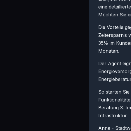
eine detaillie
Möchten Sie e
Die Vorteile g
Zeitersparnis
35% im Kundens
Monaten.
Der Agent eig
Energieversor
Energieberatu
So starten Sie
Funktionalitäte
Beratung 3. I
Infrastruktur
Anna - Stadtwe