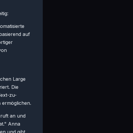
tig:
omatisierte
basierend auf
rtiger
von
lichen Large
ert. Die
Text-zu-
 ermöglichen.
 ruft an und
at." Anna
ten und gibt