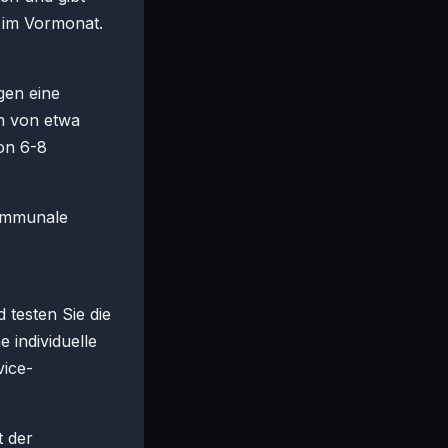
s im Vormonat.
gen eine
n von etwa
von 6-8
kommunale
 testen Sie die
 individuelle
vice-
t der