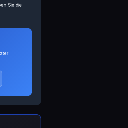
en Sie die
zter