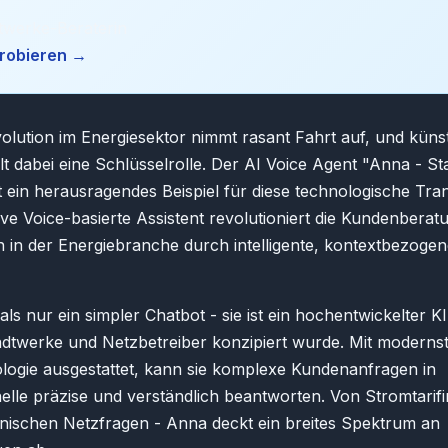
twerke-Beraterin
probieren →
evolution im Energiesektor nimmt rasant Fahrt auf, und küns
ielt dabei eine Schlüsselrolle. Der AI Voice Agent "Anna - 
t ein herausragendes Beispiel für diese technologische Tra
ive Voice-basierte Assistent revolutioniert die Kundenbera
 in der Energiebranche durch intelligente, kontextbezogen
als nur ein simpler Chatbot - sie ist ein hochentwickelter K
tadtwerke und Netzbetreiber konzipiert wurde. Mit moderns
logie ausgestattet, kann sie komplexe Kundenanfragen in
lle präzise und verständlich beantworten. Von Stromtarif
hnischen Netzfragen - Anna deckt ein breites Spektrum an