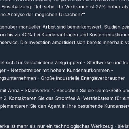
rte Einschätzung: "Ich sehe, Ihr Verbrauch ist 27% höher al
ine Analyse der möglichen Ursachen?"
egenüber manueller Arbeit sind bemerkenswert: Studien zei
 von bis zu 40% bei Kundenanfragen und Kostenreduktione
ervice. Die Investition amortisiert sich bereits innerhalb 
net sich für verschiedene Zielgruppen: - Stadtwerke und 
ger - Netzbetreiber mit hohem Kundenaufkommen -
ngsunternehmen - Große industrielle Energieverbraucher
 mit Anna - Stadtwerke: 1. Besuchen Sie die Demo-Seite und
n 2. Kontaktieren Sie das Stromfee AI Vertriebsteam für eine
mplementieren Sie den Agent in Ihre bestehende Kundenser
rke ist mehr als nur ein technologisches Werkzeug - sie is