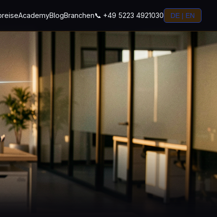
preise
Academy
Blog
Branchen
📞 +49 5223 4921030
DE | EN