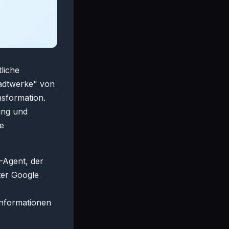
tliche
Stadtwerke" von
nsformation.
tung und
e
I-Agent, der
ter Google
informationen