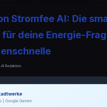
n Stromfee AI: Die sm
für deine Energie-Frag
enschnelle
.AI Redaktion
tadtwerke
 | Google Gemini