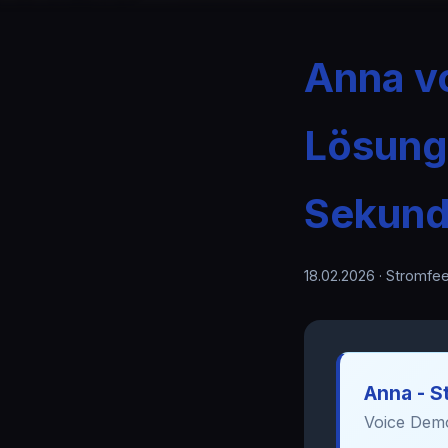
Anna vo
Lösung 
Sekund
18.02.2026
· Stromfee
Anna - S
Voice Demo