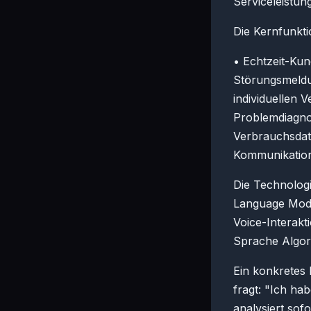
Serviceleistun
Die Kernfunkti
• Echtzeit-Ku
Störungsmeldu
individuellen 
Problemdiagno
Verbrauchsdat
Kommunikation
Die Technologi
Language Model
Voice-Interakt
Sprache Algor
Ein konkretes P
fragt: "Ich h
analysiert sof