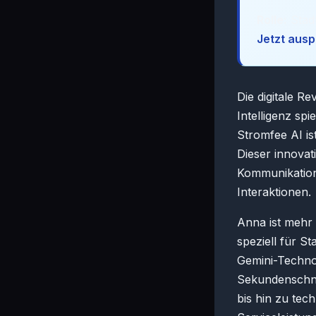
Rolle:
Stad
Jetzt aus
Die digitale R
Intelligenz sp
Stromfee AI is
Dieser innovat
Kommunikation
Interaktionen.
Anna ist mehr 
speziell für S
Gemini-Techno
Sekundenschne
bis hin zu tec