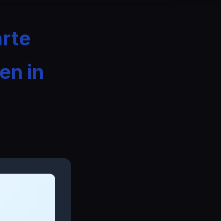
arte
en in