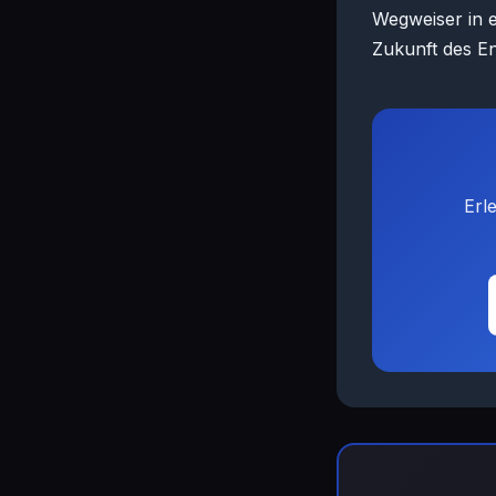
Wegweiser in e
Zukunft des E
Erl