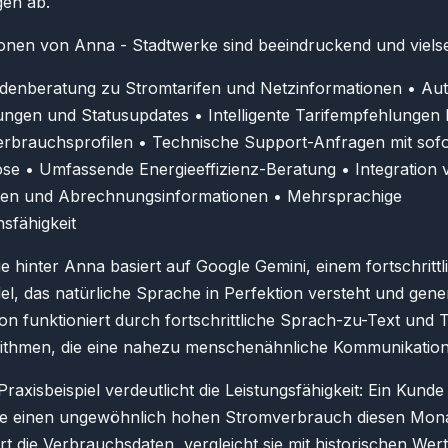
gen ab.
onen von Anna - Stadtwerke sind beeindruckend und vielsei
ndenberatung zu Stromtarifen und Netzinformationen • Aut
ngen und Statusupdates • Intelligente Tarifempfehlungen 
Verbrauchsprofilen • Technische Support-Anfragen mit sofo
se • Umfassende Energieeffizienz-Beratung • Integration 
en und Abrechnungsinformationen • Mehrsprachige
sfähigkeit
e hinter Anna basiert auf Google Gemini, einem fortschritt
, das natürliche Sprache in Perfektion versteht und generi
ion funktioniert durch fortschrittliche Sprach-zu-Text und 
ithmen, die eine nahezu menschenähnliche Kommunikation
raxisbeispiel verdeutlicht die Leistungsfähigkeit: Ein Kunde
abe einen ungewöhnlich hohen Stromverbrauch diesen Mon
ort die Verbrauchsdaten, vergleicht sie mit historischen Wer