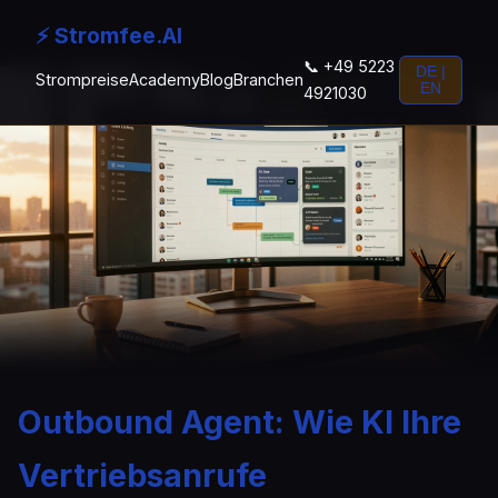
⚡ Stromfee.AI
📞 +49 5223
DE |
Strompreise
Academy
Blog
Branchen
EN
4921030
Outbound Agent: Wie KI Ihre
Vertriebsanrufe