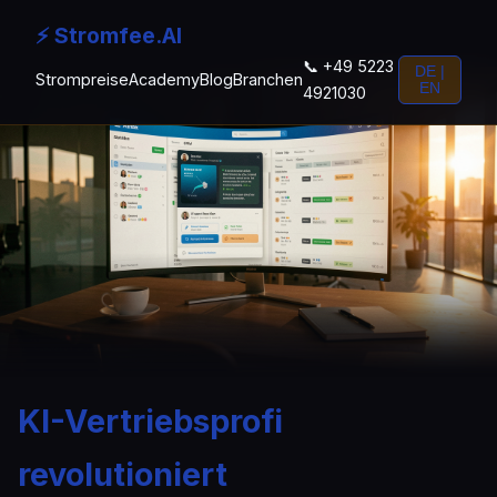
⚡ Stromfee.AI
📞 +49 5223
DE |
Strompreise
Academy
Blog
Branchen
EN
4921030
KI-Vertriebsprofi
revolutioniert