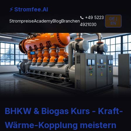
⚡ Stromfee.AI
📞 +49 5223
DE |
Strompreise
Academy
Blog
Branchen
EN
4921030
BHKW & Biogas Kurs - Kraft-
Wärme-Kopplung meistern