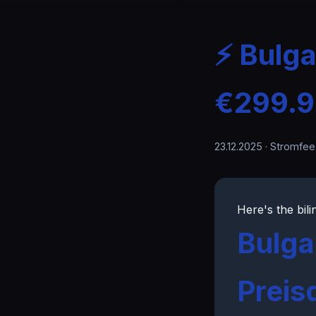
⚡ Bulga
€299.9
23.12.2025
· Stromfee
Here's the bili
Bulga
Preis