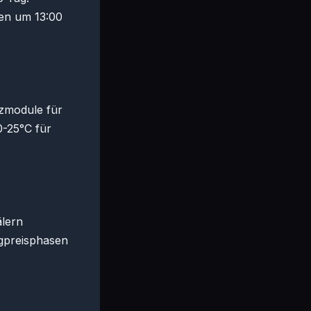
en um 13:00
izmodule für
0-25°C für
älern
igpreisphasen