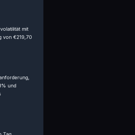
latilität mit
g von €219,70
zanforderung,
,3% und
s
o Tag.