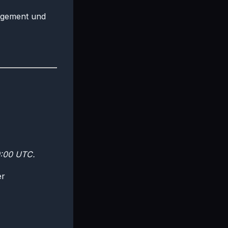
nagement und
0:00 UTC.
er