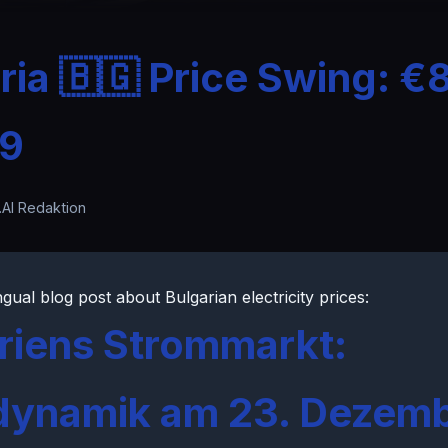
ria 🇧🇬 Price Swing: 
9
.AI Redaktion
ngual blog post about Bulgarian electricity prices:
riens Strommarkt:
dynamik am 23. Dezem