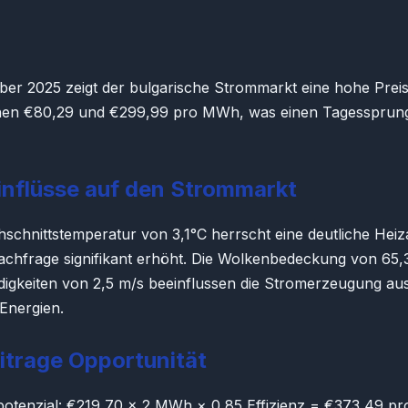
r 2025 zeigt der bulgarische Strommarkt eine hohe Preisvo
hen €80,29 und €299,99 pro MWh, was einen Tagessprun
inflüsse auf den Strommarkt
hschnittstemperatur von 3,1°C herrscht eine deutliche Hei
nachfrage signifikant erhöht. Die Wolkenbedeckung von 65
igkeiten von 2,5 m/s beeinflussen die Stromerzeugung au
Energien.
itrage Opportunität
tenzial: €219,70 × 2 MWh × 0,85 Effizienz = €373,49 pr