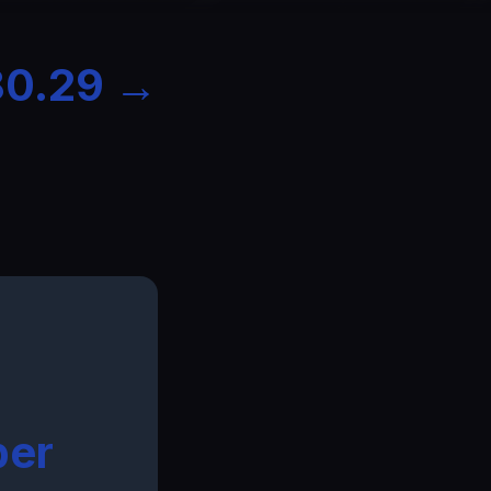
€80.29 →
ber