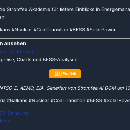
die Stromfee Akademie für tiefere Einblicke in Energiema
en!
lkans #Nuclear #CoalTransition #BESS #SolarPower
en ansehen
Live-Dashboard
mpreise, Charts und BESS-Analysen
🇬🇧 English
ENTSO-E, AEMO, EIA. Generiert von Stromfee.AI DGM um 1
ria #Balkans #Nuclear #CoalTransition #BESS #SolarPow
ESS-Beratung
demy