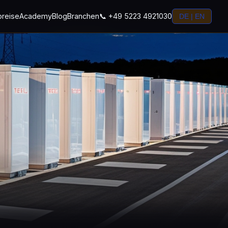
preise
Academy
Blog
Branchen
📞 +49 5223 4921030
DE | EN