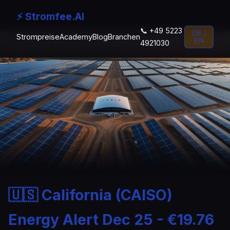
⚡ Stromfee.AI
📞 +49 5223
DE |
Strompreise
Academy
Blog
Branchen
EN
4921030
🇺🇸 California (CAISO)
Energy Alert Dec 25 - €19.76