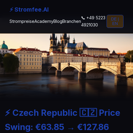
⚡ Stromfee.AI
📞 +49 5223
DE |
Strompreise
Academy
Blog
Branchen
EN
4921030
⚡ Czech Republic 🇨🇿 Price
Swing: €63.85 → €127.86