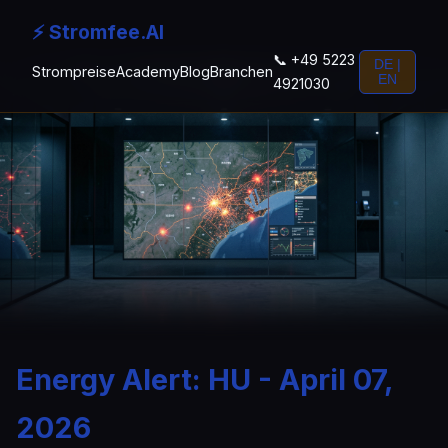
⚡ Stromfee.AI
📞 +49 5223
DE |
Strompreise
Academy
Blog
Branchen
EN
4921030
Energy Alert: HU - April 07,
2026