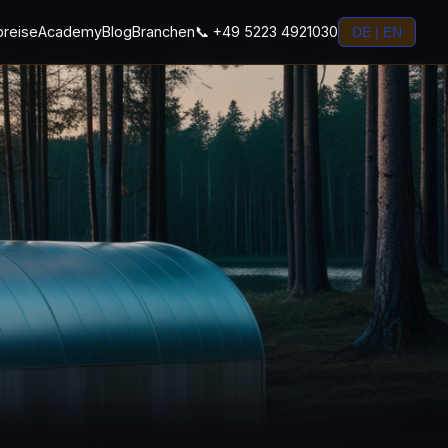
preise
Academy
Blog
Branchen
📞 +49 5223 4921030
DE | EN