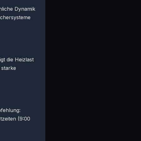
nliche Dynamik
ichersysteme
t die Heizlast
 starke
pfehlung:
tzeiten (9:00