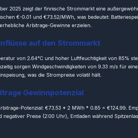
er 2025 zeigt der finnische Strommarkt eine außergewöh
wischen €-0.01 und €73.52/MWh, was bedeutet: Batteriespe
erhebliche Arbitrage-Gewinne erzielen.
inflüsse auf den Strommarkt
eratur von 2.64°C und hoher Luftfeuchtigkeit von 85% steig
chzeitig sorgen Windgeschwindigkeiten von 9.33 m/s für eine
nspeisung, was die Strompreise volatil hält.
itrage Gewinnpotenzial
rbitrage-Potenzial: €73.53 * 2 MWh * 0.85 = €124.99. Em
negativer Preise (2:00 Uhr), Entladen während Spitzenlas