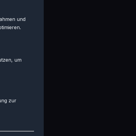
ßnahmen und
timieren.
utzen, um
ung zur