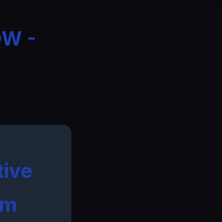
OW -
tive
om