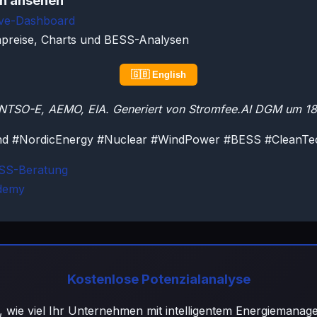
en ansehen
ive-Dashboard
mpreise, Charts und BESS-Analysen
🇬🇧 English
ENTSO-E, AEMO, EIA. Generiert von Stromfee.AI DGM um 1
nd #NordicEnergy #Nuclear #WindPower #BESS #CleanTe
ESS-Beratung
demy
Kostenlose Potenzialanalyse
, wie viel Ihr Unternehmen mit intelligentem Energiemana