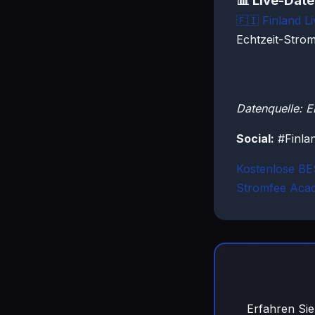
📊 Live-Dat
🇫🇮
Finland L
Echtzeit-Stro
Datenquelle: 
Social:
#Finla
Kostenlose B
Stromfee Aca
Erfahren Sie