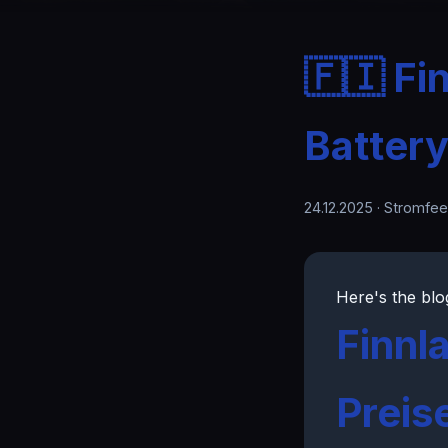
🇫🇮 F
Battery
24.12.2025
· Stromfee
Here's the blo
Finnl
Preis