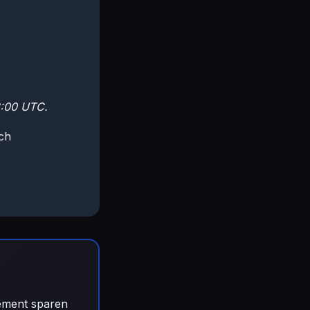
8:00 UTC.
ch
gement sparen