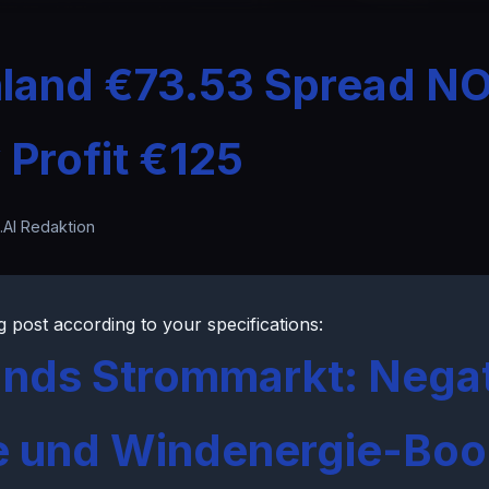
inland €73.53 Spread N
 Profit €125
.AI Redaktion
g post according to your specifications:
ands Strommarkt: Nega
e und Windenergie-Bo