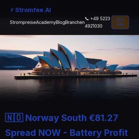
⚡ Stromfee.AI
📞 +49 5223
DE |
Strompreise
Academy
Blog
Branchen
EN
4921030
🇳🇴 Norway South €81.27
Spread NOW - Battery Profit