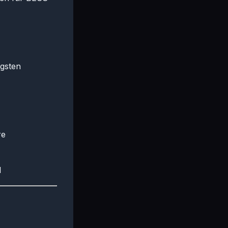
igsten
re
l