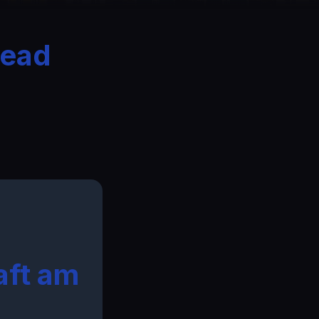
read
aft am