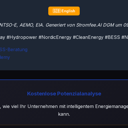
🇬🇧 English
ENTSO-E, AEMO, EIA. Generiert von Stromfee.AI DGM um 0
y #Hydropower #NordicEnergy #CleanEnergy #BESS #N
ESS-Beratung
demy
Kostenlose Potenzialanalyse
, wie viel Ihr Unternehmen mit intelligentem Energiemana
kann.