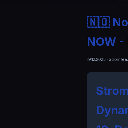
🇳🇴 N
NOW - B
19.12.2025
· Stromfee
Strom
Dynam