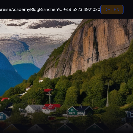
preise
Academy
Blog
Branchen
📞 +49 5223 4921030
DE | EN