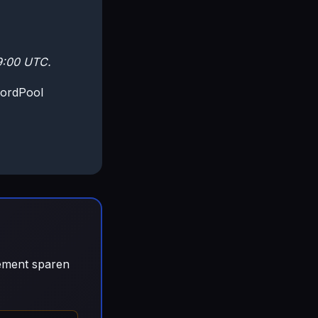
9:00 UTC.
ordPool
gement sparen