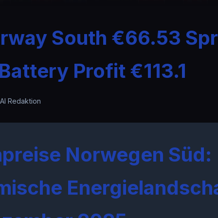
orway South €66.53 Sp
attery Profit €113.1
.AI Redaktion
preise Norwegen Süd:
ische Energielandsch