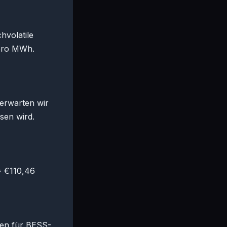
hvolatile
 pro MWh.
erwarten wir
sen wird.
= €110,46
men für BESS-