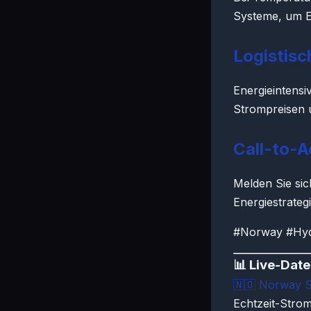
Systeme, um E
Logistis
Energieintensi
Strompreisen 
Call-to-A
Melden Sie sic
Energiestrategi
#Norway #Hyd
📊 Live-Dat
🇳🇴
Norway S
Echtzeit-Stro