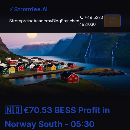
⚡ Stromfee.AI
📞 +49 5223
DE |
Strompreise
Academy
Blog
Branchen
EN
4921030
🇳🇴 €70.53 BESS Profit in
Norway South - 05:30