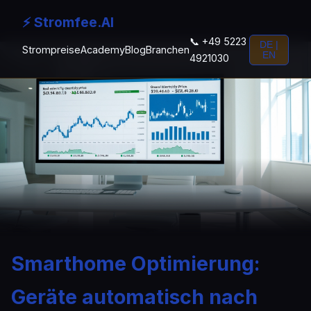
⚡ Stromfee.AI
📞 +49 5223
DE |
Strompreise
Academy
Blog
Branchen
EN
4921030
Smarthome Optimierung:
Geräte automatisch nach