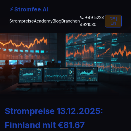
⚡ Stromfee.AI
📞 +49 5223
DE |
Strompreise
Academy
Blog
Branchen
EN
4921030
Strompreise 13.12.2025:
Finnland mit €81.67