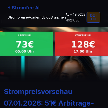
⚡ Stromfee.AI
📞 +49 5223
DE |
Strompreise
Academy
Blog
Branchen
EN
4921030
Strompreisvorschau
07.01.2026: 51€ Arbitrage-