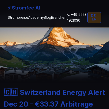
⚡ Stromfee.AI
📞 +49 5223
DE |
Strompreise
Academy
Blog
Branchen
EN
4921030
🇨🇭 Switzerland Energy Alert
Dec 20 - €33.37 Arbitrage