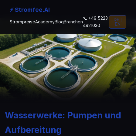
⚡ Stromfee.AI
📞 +49 5223
DE |
Strompreise
Academy
Blog
Branchen
EN
4921030
Wasserwerke: Pumpen und
Aufbereitung