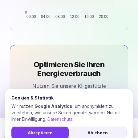
Optimieren Sie Ihren
Energieverbrauch
Nutzen Sie unsere KI-gestützte
Plattform für automatische
Cookies & Statistik
Optimierung in Portugal.
Wir nutzen
Google Analytics
, um anonymisiert zu
verstehen, wie unsere Seiten genutzt werden. Nur mit
Kostenlose Beratung
Ihrer Einwilligung.
Datenschutz
.
Wir nutzen Cookies zur Optimierung Ihres Erlebnisses. Unsere KI
analysiert Nutzungsverhalten für personalisierte Energie-
Akzeptieren
Ablehnen
Empfehlungen.
☎
Soforthilfe
Fee